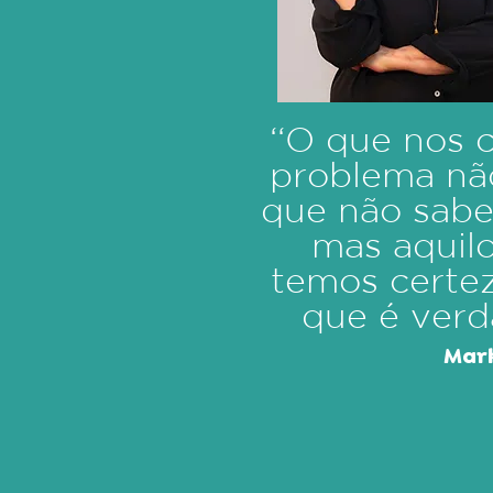
‘‘O que nos 
problema nã
que não sab
mas aquil
temos certe
que é verda
Mar