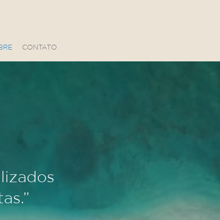
BRE
CONTATO
alizados
as.”