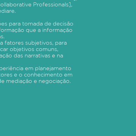
llaborative Professionals],
ediare.
ões para tomada de decisão
sformação que a informação
s.
a fatores subjetivos, para
icar objetivos comuns,
ção das narrativas e na
experiência em planejamento
etores e o conhecimento em
de mediação e negociação.