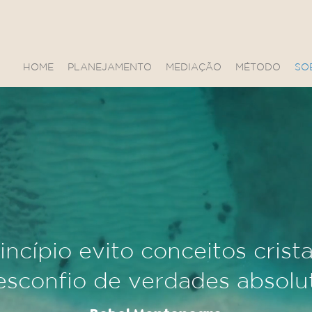
HOME
PLANEJAMENTO
MEDIAÇÃO
MÉTODO
SO
incípio evito conceitos crist
esconfio de verdades absolut