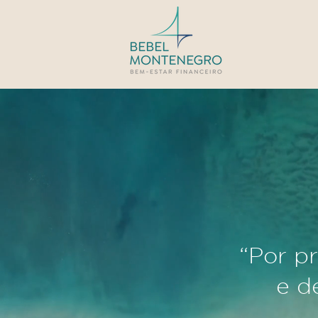
“Por pr
e d