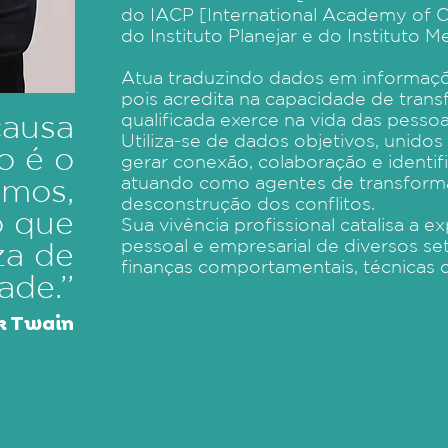
do IACP [International Academy of Co
do Instituto Planejar e do Instituto M
Atua traduzindo dados em informaç
pois acredita na capacidade de tran
causa
qualificada exerce na vida das pessoa
Utiliza-se de dados objetivos, unidos 
o é o
gerar conexão, colaboração e identif
atuando como agentes de transforma
emos,
desconstrução dos conflitos.
o que
Sua vivência profissional catalisa a 
pessoal e empresarial de diversos s
za de
finanças comportamentais, técnicas 
de.’’
k Twain